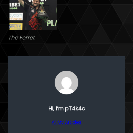
The Ferret
Hi, I’m
pT4k4c
All My Articles