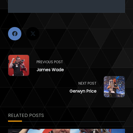
<span
PREVIOUS POST
James Wade
class="nav-
subtitle
NEXT POST
Gerwyn Price
screen-
reader-
RELATED POSTS
text">Page</span>